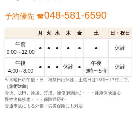
048-581-6590
予約優先 ☎
月
火
水
木
金
土
日・祝日
午前
●
●
●
●
●
●
休診
9:00～12:00
午後
午後
●
●
●
休診
●
休診
4:00～8:00
3時〜5時
※木曜日の午後・日・祝祭日は休診、土曜日は15時〜17時まで。
［施術対象］
骨折、脱臼、捻挫、打撲、挫傷(肉離れ)・・・健康保険適応
慢性疼痛疾患・・・保険適応外
交通事故による外傷・労災保険にも対応